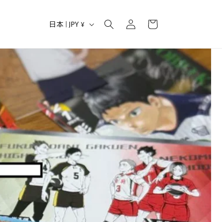
ロ
カ
グ
国
ー
日本 | JPY ¥
イ
/
ト
ン
地
域